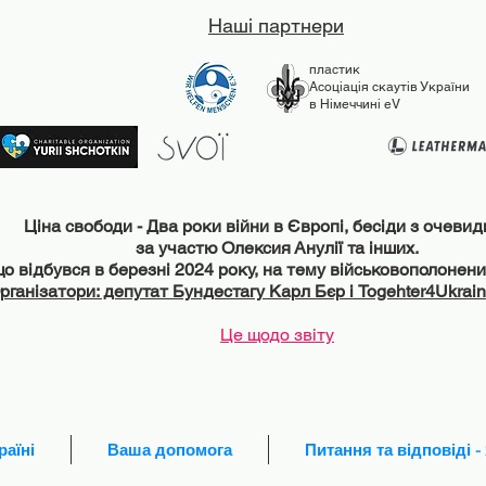
Наші партнери
пластик
Асоціація скаутів України
в Німеччині eV
Ціна свободи - Два роки війни в Європі, бесіди з очеви
за участю Олексия Анулії та інших.
що відбувся в березні 2024 року, на тему військовополонени
рганізатори: депутат Бундестагу Карл Бєр і Togehter4Ukrai
Це щодо звіту
аїні
Ваша допомога
Питання та відповіді 