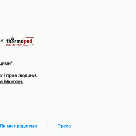
дцями"
х і прав людин
и.
ne Мюнхен.
- Як ми працюємо
Преса