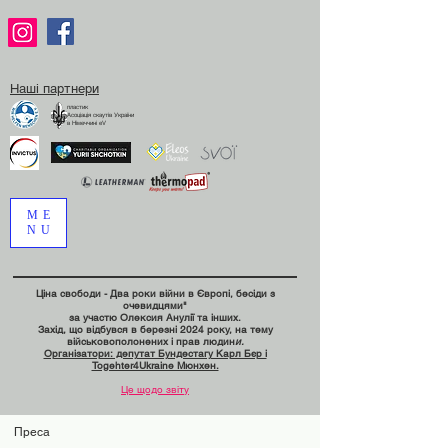
Наші партнери
пластик
Асоціація скаутів України
в Німеччині eV
ME
NU
Ціна свободи - Два роки війни в Європі, бесіди з
очевидцями"
за участю Олексия Анулії та інших.
Захід, що відбувся в березні 2024 року, на тему
військовополонених і прав людин
и.
Організатори: депутат Бундестагу Карл Бєр і
Togehter4Ukraine Мюнхен.
Це щодо звіту
Преса